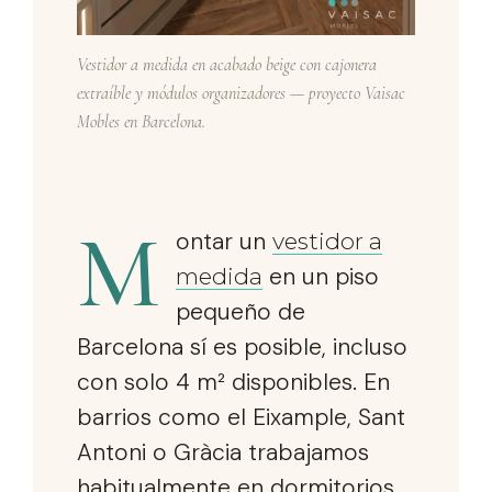
Vestidor a medida en acabado beige con cajonera
extraíble y módulos organizadores — proyecto Vaisac
Mobles en Barcelona.
M
ontar un
vestidor a
en un piso
medida
pequeño de
Barcelona sí es posible, incluso
con solo 4 m² disponibles. En
barrios como el Eixample, Sant
Antoni o Gràcia trabajamos
habitualmente en dormitorios